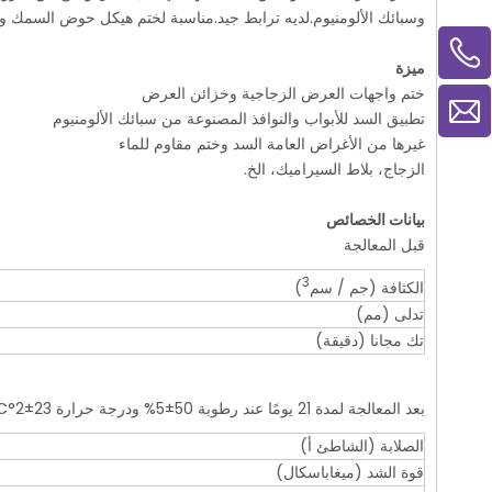
وسبائك الألومنيوم.لديه ترابط جيد.مناسبة لختم هيكل حوض السمك وا
5825 5820 25-86+
ميزة
ختم واجهات العرض الزجاجية وخزائن العرض
تطبيق السد للأبواب والنوافذ المصنوعة من سبائك الألومنيوم
غيرها من الأغراض العامة السد وختم مقاوم للماء
الزجاج، بلاط السيراميك، الخ.
بيانات الخصائص
قبل المعالجة
3
الكثافة (جم / سم
)
تدلى (مم)
تك مجانا (دقيقة)
بعد المعالجة لمدة 21 يومًا عند رطوبة 50±5% ودرجة حرارة 23±2°C
الصلابة (الشاطئ أ)
قوة الشد (ميغاباسكال)