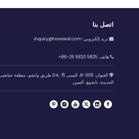
اتصل بنا
بريد إلكتروني:
inquiry@howseal.com

هاتف: 5825 5820 25-86+

العنوان: B-306، المبنى D4، 15 طريق وانشو، منطقة جيانغبى

الجديدة، نانجينغ، الصين.