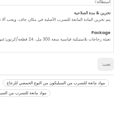
استطالة٪
تخزين
& مدة الصلاحية
يتم تخزين المادة المانعة للتسرب الأصلية في مكان جاف، ويجب ألا تزيد درجة الحرارة عن 27 درجة، ومدة ال
P
ackage
تعبئة زجاجات بلاستيكية قياسية سعة 300 مل، 24 قطعة/كرتون؛عبوة أسطوانة حديدية سعة 190 لترًا، أو عبوة يحددها العميل.
تحت:
مواد مانعة للتسرب من السيليكون من النوع الحمضي للزجاج
مواد مانعة للتسرب من السيل