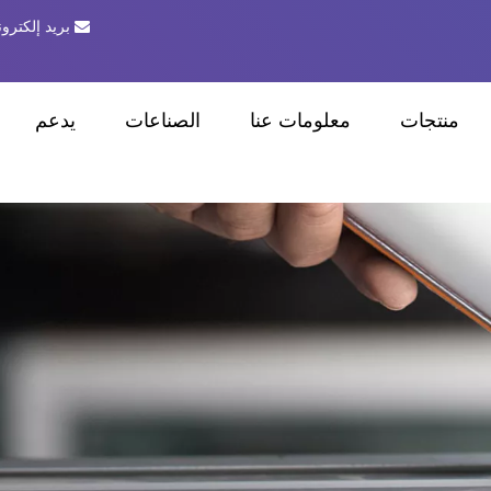

بريد إلكترون
منتجات
معلومات عنا
الصناعات
يدعم