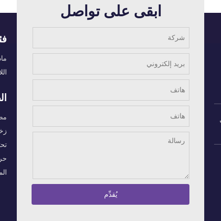
ابقى على تواصل
فئ
ماد
الل
ال
مضا
زخ
تحت
حرك
الم
يُقدِّم