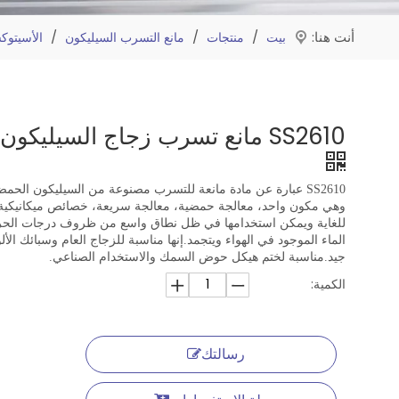
أنت هنا:
/
/
/
بيت
منتجات
مانع التسرب السيليكون
الأسيتوك
SS2610 مانع تسرب زجاج السيليكون الحمضي
وهي مكون واحد، معالجة حمضية، معالجة سريعة، خصائص ميكانيكية 
للغاية ويمكن استخدامها في ظل نطاق واسع من ظروف درجات الحرا
الماء الموجود في الهواء ويتجمد.إنها مناسبة للزجاج العام وسبائك الأل
جيد.مناسبة لختم هيكل حوض السمك والاستخدام الصناعي.
الكمية:
رسالتك