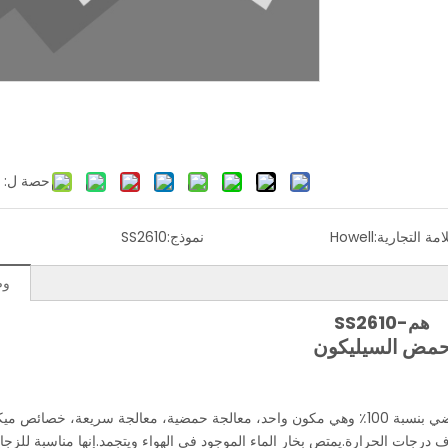
حصة ل:
لامة التجارية:
Howell
نموذج:
SS2610
وص
هم-SS2610
مض السيليكون
SS2610 عبارة عن مادة مانعة للتسرب مصنوعة من السيليكون الحمضي بنسبة 100٪ وهي مكون واحد، معالجة حمضية، معالجة سريعة، خصائ
جات الحرارة.يمتص بخار الماء الموجود في الهواء ويتجمد.إنها مناسبة للزجاج