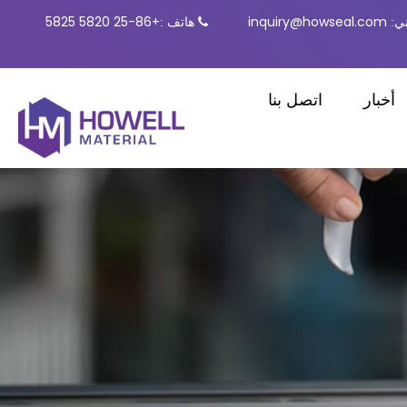
inquiry@howseal.com
هاتف
+86-25 5820 5825
ي:

:
أخبار
اتصل بنا