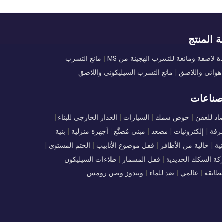
ة المنتج
ة لاصقة ومانعة للتسرب الهجينة من MS
|
مانع التسرب
اهوائي واللاصق
|
مانع التسرب السيليكوني واللاصق
صناعات
د للعفن
|
حوض سمك
|
السيارات
|
الجدار الخارجي للبناء
|
رفة
|
إلكترونيات
|
مصعد
|
مبنى مُصنَّع
|
أجهزة منزلية
|
بنية
ية
|
خالية من الأظافر
|
قفل موضوع الأنابيب
|
الختم المستوي
|
ة السكك الحديدية
|
قفل المسمار
|
طلاءات السيليكون
طابقة
|
عالمي
|
ضد للماء
|
ويندوز وصن رومس